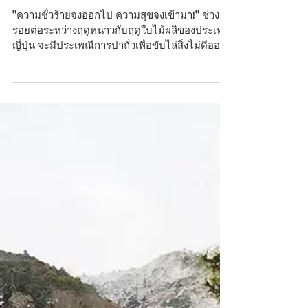
คิตาโนะ
"ความชั่วร้ายจงออกไป ความสุขจงเข้ามา!" ช่วง
รอยต่อระหว่างฤดูหนาวกับฤดูใบไม้ผลิของประเทศ
ญี่ปุ่น จะมีประเพณีการปาถั่วเพื่อขับไล่สิ่งไม่ดีออก...