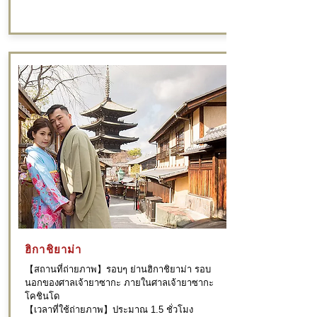
ฮิกาชิยาม่า
【สถานที่ถ่ายภาพ】รอบๆ ย่านฮิกาชิยาม่า รอบ
นอกของศาลเจ้ายาซากะ ภายในศาลเจ้ายาซากะ
โคชินโด
【เวลาที่ใช้ถ่ายภาพ】ประมาณ 1.5 ชั่วโมง