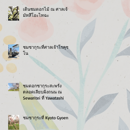
เดินชมดอกไม้ ณ ศาลเจ้า
มัทสึโอะไทฉะ
ำ
ชมซากุระที่ศาลเจ้าโรคุซง
โน
ชมดอกซากุระสะพรั่ง
ตลอดเลียบฝั่งถนน ณ
Sewaritei ที่ Yawatashi
ชมซากุระที่ Kyoto Gyoen
มี