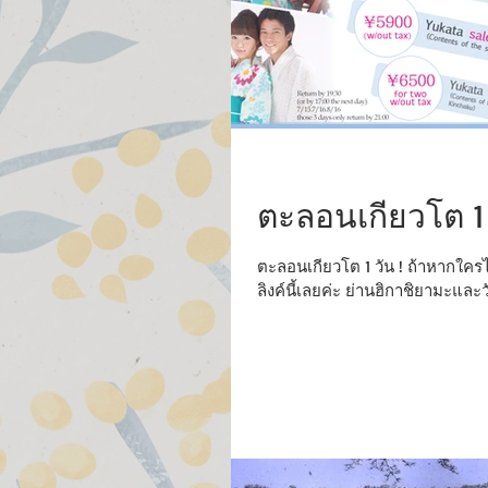
ตะลอนเกียวโต 1 
ตะลอนเกียวโต 1 วัน ! ถ้าหากใคร
ลิงค์นี้เลยค่ะ ย่านฮิกาชิยามะและวั