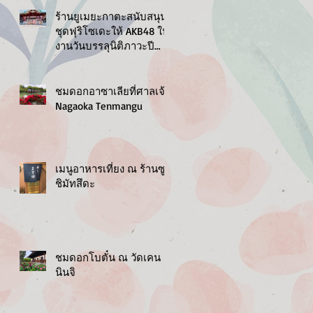
ร้านยูเมยะกาตะสนับสนุน
ชุดฟุริโซเดะให้ AKB48 ใน
งานวันบรรลุนิติภาวะปี
2019
ชมดอกอาซาเลียที่ศาลเจ้า
Nagaoka Tenmangu
เมนูอาหารเที่ยง ณ ร้านซู
ชิมัทสึดะ
ชมดอกโบตั๋น ณ วัดเคน
นินจิ