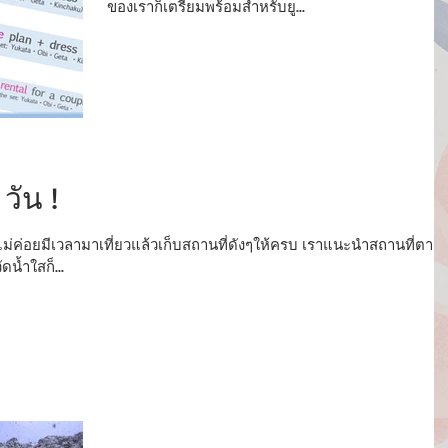
ของเราก็เตรียมพร้อมสำหรับยู...
วัน !
ไม่ค่อยมีเวลามาเที่ยวแล้วเก็บสถานที่ดังๆให้ครบ เราแนะนำสถานที่ตาม
ดน้ำใสก็...