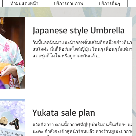
ทำผมแต่งหน้า
บริการถ่ายภาพ
บริการอื่นๆ
Japanese style Umbrella
วันนี้แอดมินมาแนะนำออฟชั่นเสริมอีกหนึ่งอย่างที่น่า
สนใจค่ะ นั่นก็คือร่มสไตล์ญี่ปุ่น ไหนๆ เพื่อนๆ ก็แต่มา
แต่งชุดกิโมโน หรือยูกาตะกันแล้ว...
Yukata sale plan
สวัสดีค่าาา ตอนนี้อากาศที่ญี่ปุ่นก็เริ่มอุ่นขึ้นเรื่อยๆ แล้ว
นะคะ กำลังจะเข้าสู่หน้าร้อนแล้ว ทางร้านยูเมะยากาต