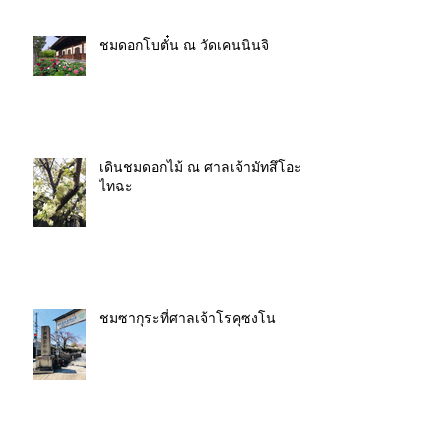
ชมดอกโบตั๋น ณ วัดเคนนินจิ
เดินชมดอกไม้ ณ ศาลเจ้ามัทสึโอะ
ไทฉะ
ชมซากุระที่ศาลเจ้าโรคุซงโน