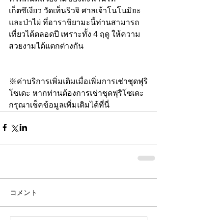
เก็ตซึเงียว วัดเท็นริวจิ ศาลเจ้าโนโนมิยะ 
และป่าไผ่ ที่อาราชิยามะนี้ท่านสามารถ
เที่ยวได้ตลอดปี เพราะทั้ง 4 ฤดู ให้ความ
สวยงามได้แตกต่างกัน
※ค่าบริการเพิ่มเติมเมื่อเพิ่มการเช่าชุดฟุริ
โซเดะ หากท่านต้องการเช่าชุดฟุริโซเดะ 
กรุณาเช็คข้อมูลเพิ่มเติมได้ที่นี่
コメント