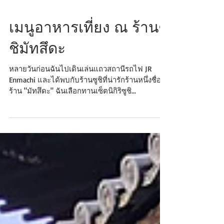
เมนูอาหารเที่ยง ณ ร้านซู
ชิมัทสึดะ
หลายวันก่อนฉันไปเดินเล่นแถวสถานีรถไฟ JR
Enmachi และได้พบกับร้านซูชิที่น่ารักร้านหนึ่งชื่อ
ร้าน "มัทสึดะ" ฉันเลือกทานเซ็ตนิกิริซูชิ...